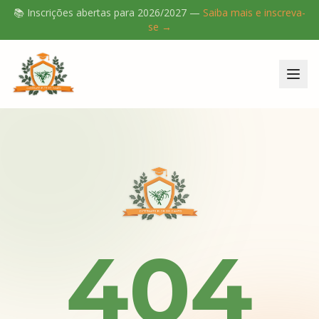
📚 Inscrições abertas para
2026/2027
—
Saiba mais e inscreva-
se →
404