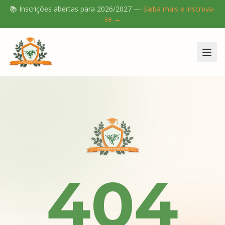
📚 Inscrições abertas para
2026/2027
—
Saiba mais e inscreva-
se →
404