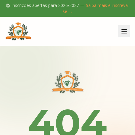
📚 Inscrições abertas para
2026/2027
—
Saiba mais e inscreva-
se →
404